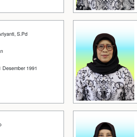
Ariyanti, S.Pd
an
1 Desember 1991
o