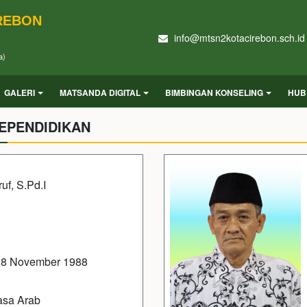
IREBON
info@mtsn2kotacirebon.sch.id
a)
GALERI
MATSANDA DIGITAL
BIMBINGAN KONSELING
HUB
EPENDIDIKAN
uf, S.Pd.I
08 November 1988
asa Arab