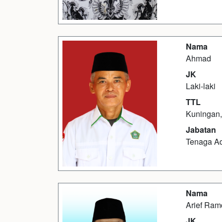
Nama
Ahmad
JK
Laki-laki
TTL
Kuningan,
Jabatan
Tenaga Ad
Nama
Arief Ram
JK