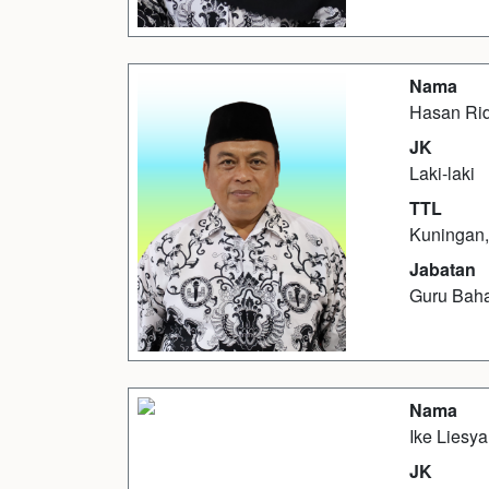
Nama
Hasan Ri
JK
Laki-laki
TTL
Kuningan,
Jabatan
Guru Bah
Nama
Ike Liesy
JK