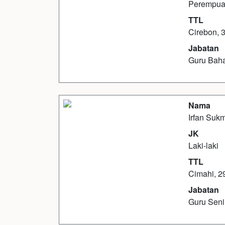
Perempu
TTL
Cirebon, 
Jabatan
Guru Baha
Nama
Irfan Suk
JK
Laki-laki
TTL
Cimahi, 2
Jabatan
Guru Sen