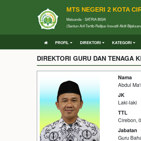
MTS NEGERI 2 KOTA C
Matsanda - SATRIA BISA!
(Santun-Arif-Tertib-Relijius-Inovatif-Aktif-Bijaksan
PROFIL
DIREKTORI
KATEGORI
DIREKTORI GURU DAN TENAGA K
Nama
Abdul Ma'r
JK
Laki-laki
TTL
Cirebon, 
Jabatan
Guru Bah