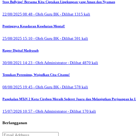
Stop Bullying! Bersama Kita Ciptakan Lingkungan yang Aman dan Nyaman
22/08/2025 08:48 - Oleh Guru BK - Dilihat 1315 kali
Pentingnya Kesadaran Kesehatan Mental!
25/08/2025 15:10 - Oleh Guru BK - Dilihat 591 kali
Rapor Digital Madrasah
30/08/2021 14:23 - Oleh Administrator - Dilihat 4870 kali
Temukan Potensimu, Wujudkan Cita-Citamu!
08/08/2025 19:45 - Oleh Guru BK - Dilihat 578 kali
Pangkalan MTsN 2 Kota Cirebon Meraih Sederet Juara dan Melanjutkan Perjuangan ke L
15/07/2026 10:57 - Oleh Administrator - Dilihat 170 kali
Berlangganan