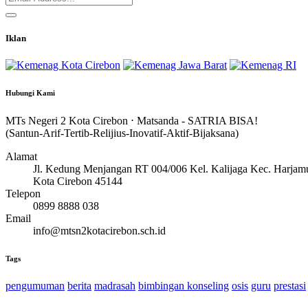
Iklan
Hubungi Kami
MTs Negeri 2 Kota Cirebon ⋅ Matsanda - SATRIA BISA!
(Santun-Arif-Tertib-Relijius-Inovatif-Aktif-Bijaksana)
Alamat
Jl. Kedung Menjangan RT 004/006 Kel. Kalijaga Kec. Harjam
Kota Cirebon 45144
Telepon
0899 8888 038
Email
info@mtsn2kotacirebon.sch.id
Tags
pengumuman
berita
madrasah
bimbingan konseling
osis
guru
prestasi