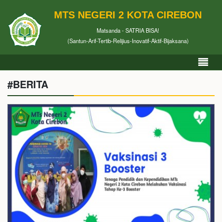
MTS NEGERI 2 KOTA CIREBON
Matsanda - SATRIA BISA!
(Santun-Arif-Tertib-Relijius-Inovatif-Aktif-Bijaksana)
#BERITA