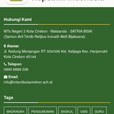
Hubungi Kami
MTs Negeri 2 Kota Cirebon ⋅ Matsanda - SATRIA BISA!
(Santun-Arif-Tertib-Relijius-Inovatif-Aktif-Bijaksana)
Alamat
Jl. Kedung Menjangan RT 004/006 Kel. Kalijaga Kec. Harjamukti
Kota Cirebon 45144
Telepon
0899 8888 038
Email
info@mtsn2kotacirebon.sch.id
Tags
MADRASAH
PENGUMUMAN
EKSKUL
OSIS
GURU