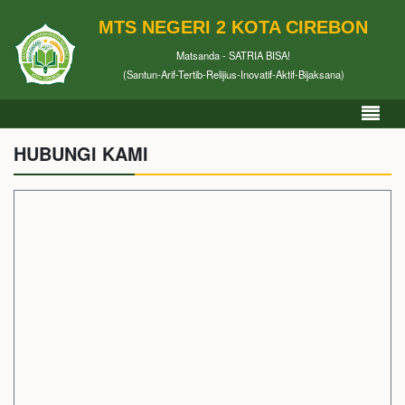
MTS NEGERI 2 KOTA CIREBON
Matsanda - SATRIA BISA!
(Santun-Arif-Tertib-Relijius-Inovatif-Aktif-Bijaksana)
HUBUNGI KAMI