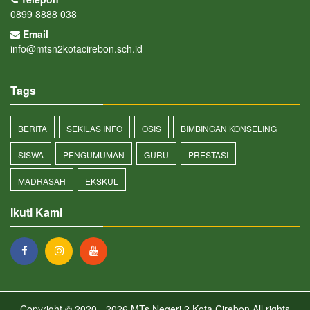
0899 8888 038
Email
info@mtsn2kotacirebon.sch.id
Tags
BERITA
SEKILAS INFO
OSIS
BIMBINGAN KONSELING
SISWA
PENGUMUMAN
GURU
PRESTASI
MADRASAH
EKSKUL
Ikuti Kami
Copyright © 2020 - 2026
MTs Negeri 2 Kota Cirebon
All rights