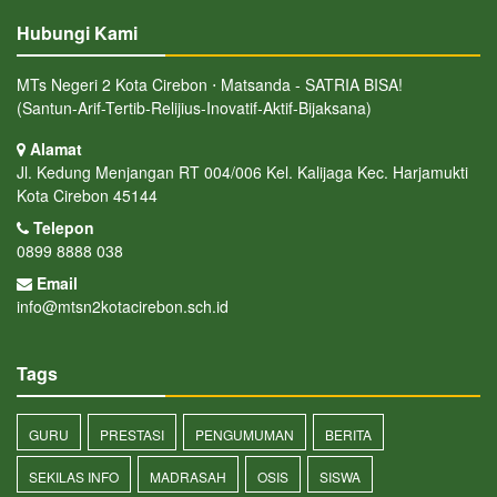
Hubungi Kami
MTs Negeri 2 Kota Cirebon ⋅ Matsanda - SATRIA BISA!
(Santun-Arif-Tertib-Relijius-Inovatif-Aktif-Bijaksana)
Alamat
Jl. Kedung Menjangan RT 004/006 Kel. Kalijaga Kec. Harjamukti
Kota Cirebon 45144
Telepon
0899 8888 038
Email
info@mtsn2kotacirebon.sch.id
Tags
GURU
PRESTASI
PENGUMUMAN
BERITA
SEKILAS INFO
MADRASAH
OSIS
SISWA