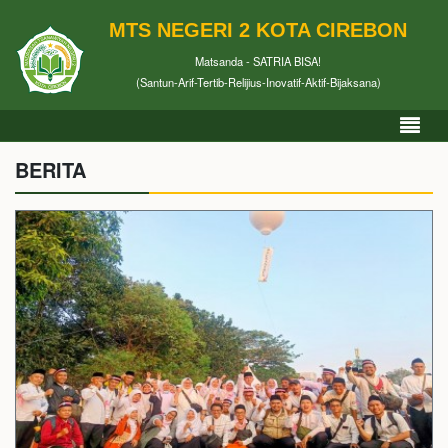
MTS NEGERI 2 KOTA CIREBON
Matsanda - SATRIA BISA!
(Santun-Arif-Tertib-Relijius-Inovatif-Aktif-Bijaksana)
BERITA