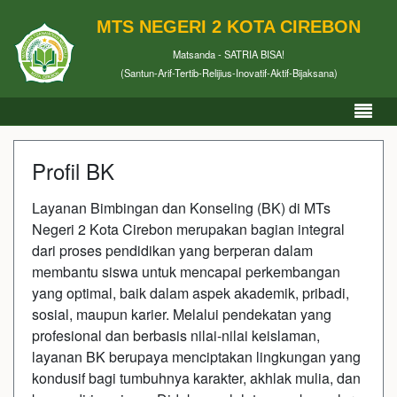
MTS NEGERI 2 KOTA CIREBON
Matsanda - SATRIA BISA!
(Santun-Arif-Tertib-Relijius-Inovatif-Aktif-Bijaksana)
Profil BK
Layanan Bimbingan dan Konseling (BK) di MTs
Negeri 2 Kota Cirebon merupakan bagian integral
dari proses pendidikan yang berperan dalam
membantu siswa untuk mencapai perkembangan
yang optimal, baik dalam aspek akademik, pribadi,
sosial, maupun karier. Melalui pendekatan yang
profesional dan berbasis nilai-nilai keislaman,
layanan BK berupaya menciptakan lingkungan yang
kondusif bagi tumbuhnya karakter, akhlak mulia, dan