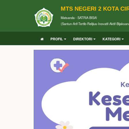
MTS NEGERI 2 KOTA C
Matsanda - SATRIA BISA!
(Santun-Arif-Tertib-Relijius-Inovatif-Aktif-Bijaksan
PROFIL
DIREKTORI
KATEGORI