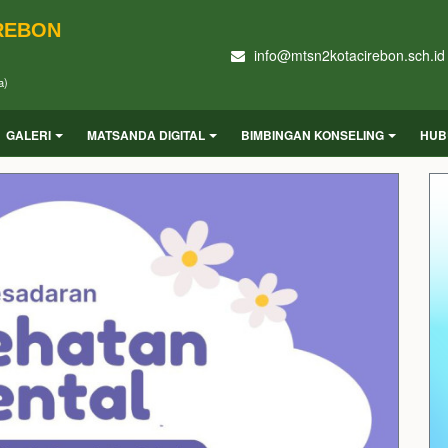
IREBON
info@mtsn2kotacirebon.sch.id
a)
GALERI
MATSANDA DIGITAL
BIMBINGAN KONSELING
HUB