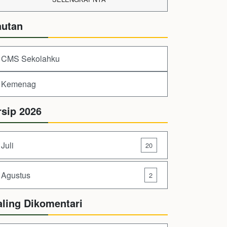
autan
CMS Sekolahku
Kemenag
rsip 2026
Juli
20
Agustus
2
aling Dikomentari